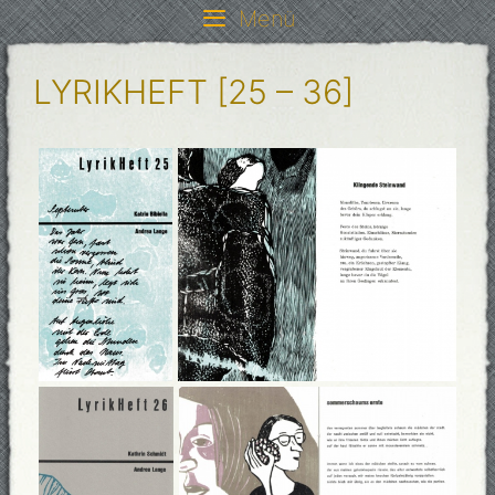
Springe
Menü
zum
Inhalt
LYRIKHEFT [25 – 36]