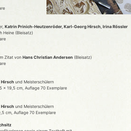
are
er,
Katrin Prinich-Heutzenröder, Karl-Georg Hirsch,
Irina Rössler
 Heine (Bleisatz)
are
em Zitat
von
Hans Christian Andersen
(Bleisatz)
are
 Hirsch
und Meisterschülern
5 x 19,5 cm, Auflage 70 Exemplare
 Hirsch
und Meisterschülern
,5 cm, Auflage 70 Exemplare
chsitz
GrafikerInnen
sowie einem Textheft mit